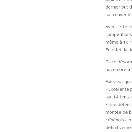
dernier but 
su trouver l
Avec cette vi
compétitions
même à 10 re
En effet, la 
Place désorm
novembre à 17
Faits marqua
•⁠ ⁠Excellent
sur 14 tenta
•⁠ ⁠Une défen
montée de ba
•⁠ ⁠Chênois a
définitivemen