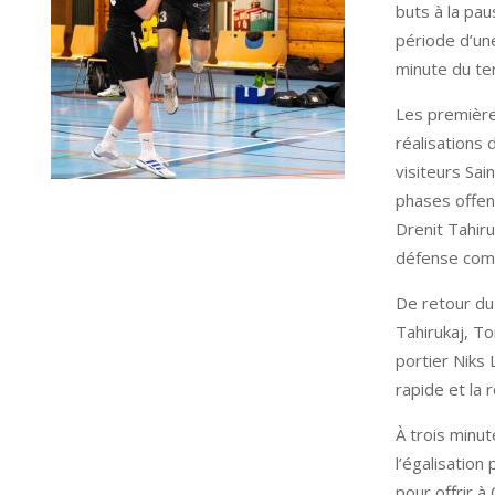
buts à la pa
période d’une
minute du te
Les première
réalisations
visiteurs Sai
phases offens
Drenit Tahiru
défense comp
De retour du 
Tahirukaj, To
portier Niks 
rapide et la 
À trois minu
l’égalisation
pour offrir à