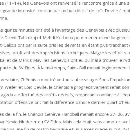
use (11–14), les Genevois ont renversé la rencontre grâce à une 
 grande intensité, conclue par un but décisif de Loïc Deville à mo
rme.
s quinze minutes ont été à l’avantage des Genevois avec plusieu
 de Drenit Tahirukaj et Mehdi Kerboua pour mener d’une longueur 
nt-Gallois ont par la suite pris les devants en étant plus tranchant
ives, profitant des imprécisions techniques. Malgré les efforts o
kaj et de Marius May, les Genevois ont eu du mal à trouver le ryt
acte du SV Fides. À la mi-temps, Saint-Gall menait logiquement 1
vestiaire, Chênois a montré un tout autre visage. Sous l’impulsio
m Weiler et Loïc Deville, le Chênois a progressivement refait son
Lagzda a effectué des arrêts décisifs, redonnant confiance à l’équ
rotation offensive ont fait la différence dans le dernier quart d’heu
tes de la fin, le Chênois Genève Handball menait encore 27–26, av
 par Nevio Niederer du SV Fides. Mais cela était sans compter sur 
 Chênois une fin de match héroïque et un succès précieux (28–27)