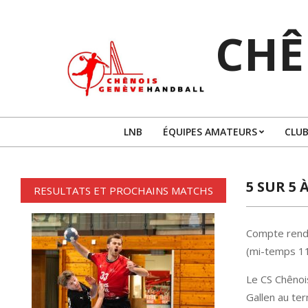
Skip
to
CHÊ
content
LNB
ÉQUIPES AMATEURS
CLUB
5 SUR 5 
RESULTATS ET PROCHAINS MATCHS
Compte rendu
(mi-temps 1
Le CS Chênois
Gallen au ter