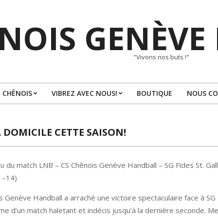
NOIS GENÈVE
"Vivons nos buts !"
 CHÊNOIS
VIBREZ AVEC NOUS!
BOUTIQUE
NOUS C
Primary
Navigation
Menu
À DOMICILE CETTE SAISON!
 du match LNB – CS Chênois Genève Handball – SG Fides St. Gall
1–14)
 Genève Handball a arraché une victoire spectaculaire face à SG 
me d’un match haletant et indécis jusqu’à la dernière seconde. M