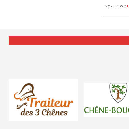
23
Next Post: