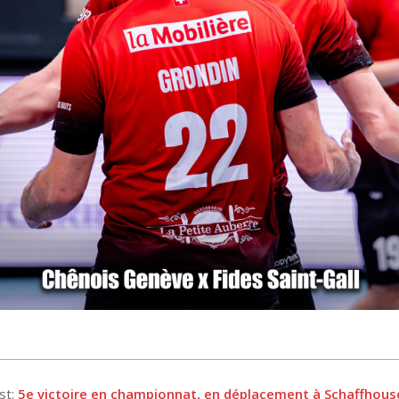
st:
5e victoire en championnat, en déplacement à Schaffhous