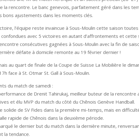
de la rencontre. Le banc genevois, parfaitement géré dans les te
es bons ajustements dans les moments clés.
ctoire, l’équipe reste invaincue à Sous-Moulin cette saison toutes
 confondues avec 5 victoires en autant d’affrontements et cette 
ncontre consécutives gagnées à Sous-Moulin avec la fin de saiso
dernière défaite à domicile remonte au 19 février dernier !
ais au quart de finale de la Coupe de Suisse La Mobilière le dim
h face à St. Otmar St. Gall à Sous-Moulin.
nts du match de samedi :
e performance de Drenit Tahirukaj, meilleur buteur de la rencontre
tives et élu MVP du match du côté du Chênois Genève Handball.
se solide de SV Fides dans la première mi-temps, mais en difficulté
lle rapide de Chênois dans la deuxième période.
 marqué le dernier but du match dans la dernière minute, renversa
t la tendance.