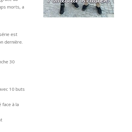
mps morts, a
série est
n dernière.
anche 30
 avec 10 buts
 face à la
nt