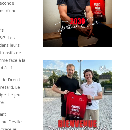
seconde
ins d’une
rs
8:7. Les
 dans leurs
ffensifs de
hme face à la
4 à 11.
n de Drenit
 retard. Le
ipe. Le jeu
re.
ant
Loïc Deville
 grâce au