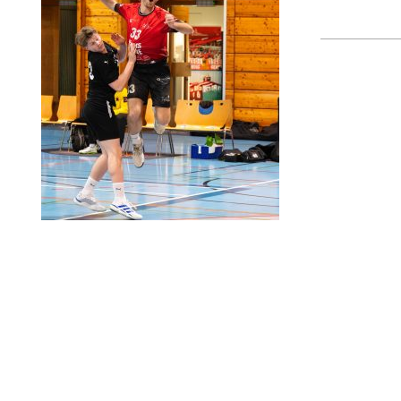
2020-
07-
08