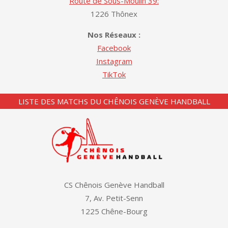
Route de Sous-Moulin 39:
1226 Thônex
Nos Réseaux :
Facebook
Instagram
TikTok
LISTE DES MATCHS DU CHÊNOIS GENÈVE HANDBALL
CS Chênois Genève Handball
7, Av. Petit-Senn
1225 Chêne-Bourg