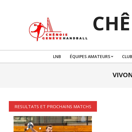
Skip
to
CHÊ
content
LNB
ÉQUIPES AMATEURS
CLUB
VIVON
RESULTATS ET PROCHAINS MATCHS