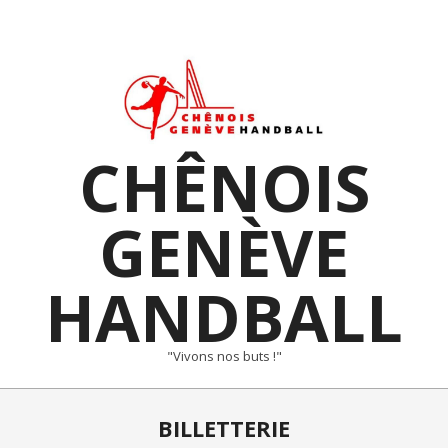
Skip
to
content
CHÊNOIS
GENÈVE
HANDBALL
"Vivons nos buts !"
Primary
BILLETTERIE
Navigation