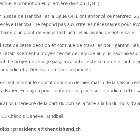
entuelle promotion en première division (QHL).
n Suisse de Handball et la Ligue QHL ont annoncé ce mercredi 22 a
enève Handball ne répond pas aux critères nécessaires pour év
chaine d’un point de vue infrastructurel au niveau de notre salle.
 acte de cette décision et continue de travailler pour garantir les
 l’établissement à moyen-terme de l’équipe au plus haut niveau n
nt. Le projet ne change pas, la volonté reste la même et notre vi
Romandie et à Genève demeure ambitieuse.
oncentrera sur le sportif pour son dernier match de la saison ce
e à Baden-Endingen pour confirmer sa place sur le podium cette s
tion ultérieure de la part du club sera faite à la fin du mois d’avri
 CS Chênois Genève Handball
ias : president.e@chenoishand.ch