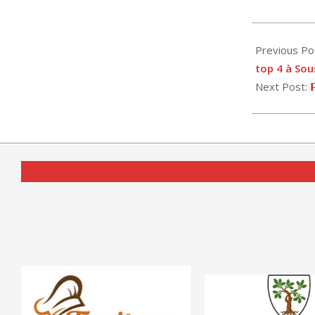
2026-
04-
Previous Po
22
top 4 à Sou
Next Post:
