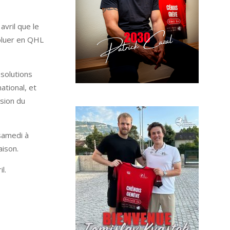
vril que le
oluer en QHL
 solutions
ational, et
sion du
 samedi à
aison.
l.