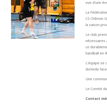
vue d’une év
La Fédératio
CS Chênois G
la saison pro
Le club prend
nécessaires à
ce durableme
handball en 
L’équipe se c
domicile fac
Une communica
Le Comité du
Contact méd