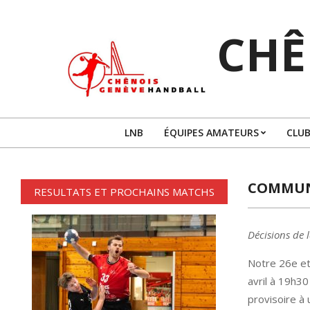
Skip
to
CHÊ
content
LNB
ÉQUIPES AMATEURS
CLUB
COMMUNI
RESULTATS ET PROCHAINS MATCHS
Décisions de 
Notre 26e et
avril à 19h30
provisoire à 