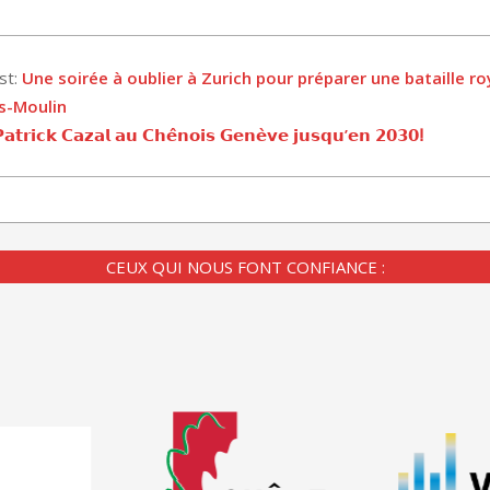
st:
Une soirée à oublier à Zurich pour préparer une bataille ro
s-Moulin
𝗮𝘁𝗿𝗶𝗰𝗸 𝗖𝗮𝘇𝗮𝗹 𝗮𝘂 𝗖𝗵𝗲̂𝗻𝗼𝗶𝘀 𝗚𝗲𝗻𝗲̀𝘃𝗲 𝗷𝘂𝘀𝗾𝘂’𝗲𝗻 𝟮𝟬𝟯𝟬ⵑ
CEUX QUI NOUS FONT CONFIANCE :