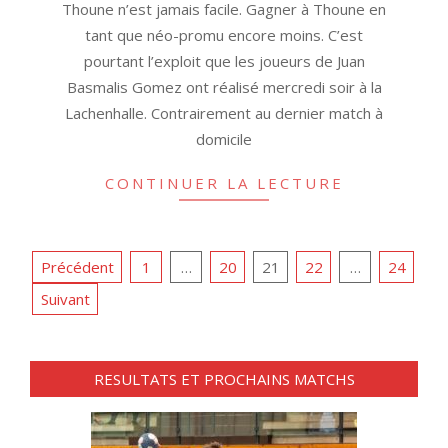
Thoune n’est jamais facile. Gagner à Thoune en
tant que néo-promu encore moins. C’est
pourtant l’exploit que les joueurs de Juan
Basmalis Gomez ont réalisé mercredi soir à la
Lachenhalle. Contrairement au dernier match à
domicile
CONTINUER LA LECTURE
PAGINATION
Précédent
1
…
20
21
22
…
24
DES
Suivant
PUBLICATIONS
RESULTATS ET PROCHAINS MATCHS