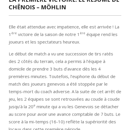
Menu
CHÊNOIS – MÖHLIN
Elle était attendue avec impatience, elle est arrivée ! La
ère
ère
1
victoire de la saison de notre 1
équipe rend les
joueurs et les spectateurs heureux.
Le début de match a vu une succession de tirs ratés
des 2 côtés du terrain, cela a permis à l’équipe à
domicile de prendre 3 buts d’avance dès les 4
premières minutes. Toutefois, l’euphorie du début de
match des joueurs genevois a été stoppée par le
temps-mort du coach adverse. A la suite de cet arrêt de
jeu, les 2 équipes se sont retrouvées au coude à coude
e
jusqu’à la 20
minute qui a vu les Genevois se détacher
au score pour avoir une avance comptable de 7 buts. Le
score à la mi-temps (16-10) reflète la supériorité des
locaux dans cette première période.