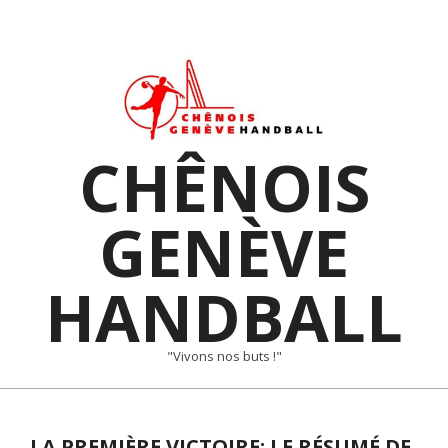
Skip
to
content
CHÊNOIS
GENÈVE
HANDBALL
"Vivons nos buts !"
Primary
Navigation
LA PREMIÈRE VICTOIRE: LE RÉSUMÉ DE