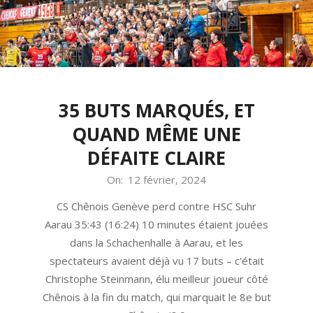
Menu
35 BUTS MARQUÉS, ET
QUAND MÊME UNE
DÉFAITE CLAIRE
2024-
On:
12 février, 2024
02-
CS Chênois Genève perd contre HSC Suhr
12
Aarau 35:43 (16:24) 10 minutes étaient jouées
dans la Schachenhalle à Aarau, et les
spectateurs avaient déjà vu 17 buts – c’était
Christophe Steinmann, élu meilleur joueur côté
Chênois à la fin du match, qui marquait le 8e but