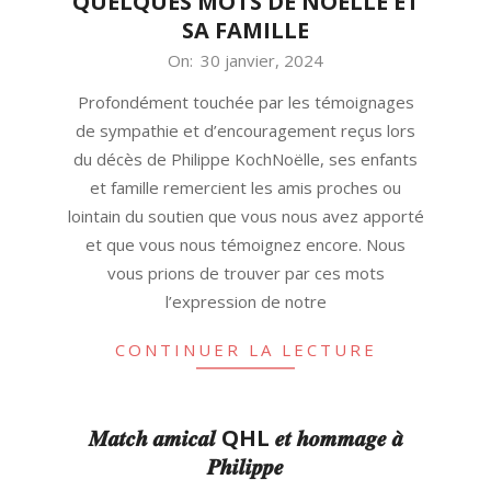
QUELQUES MOTS DE NOËLLE ET
SA FAMILLE
2024-
On:
30 janvier, 2024
01-
Profondément touchée par les témoignages
30
de sympathie et d’encouragement reçus lors
du décès de Philippe KochNoëlle, ses enfants
et famille remercient les amis proches ou
lointain du soutien que vous nous avez apporté
et que vous nous témoignez encore. Nous
vous prions de trouver par ces mots
l’expression de notre
CONTINUER LA LECTURE
𝑴𝒂𝒕𝒄𝒉 𝒂𝒎𝒊𝒄𝒂𝒍 QHL 𝒆𝒕 𝒉𝒐𝒎𝒎𝒂𝒈𝒆 𝒂̀
𝑷𝒉𝒊𝒍𝒊𝒑𝒑𝒆