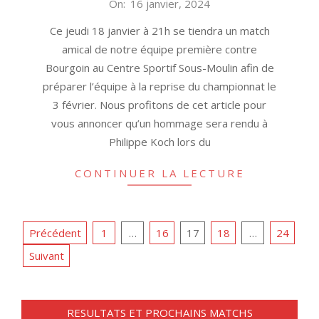
2024-
On:
16 janvier, 2024
01-
Ce jeudi 18 janvier à 21h se tiendra un match
16
amical de notre équipe première contre
Bourgoin au Centre Sportif Sous-Moulin afin de
préparer l’équipe à la reprise du championnat le
3 février. Nous profitons de cet article pour
vous annoncer qu’un hommage sera rendu à
Philippe Koch lors du
CONTINUER LA LECTURE
PAGINATION
Précédent
1
…
16
17
18
…
24
DES
Suivant
PUBLICATIONS
RESULTATS ET PROCHAINS MATCHS